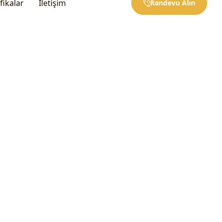
fikalar
İletişim
Randevu Alın