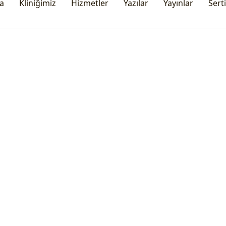
a
Kliniğimiz
Hizmetler
Yazılar
Yayınlar
Serti