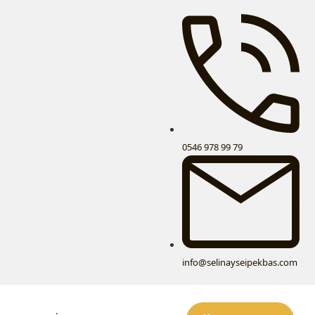
0546 978 99 79
info@selinayseipekbas.com