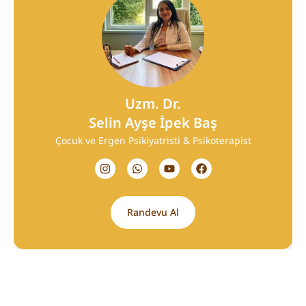
Uzm. Dr.
Selin Ayşe İpek Baş
Çocuk ve Ergen Psikiyatristi & Psikoterapist
Randevu Al