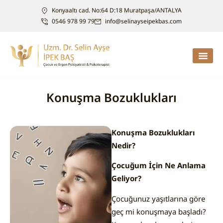
Konyaaltı cad. No:64 D:18 Muratpaşa/ANTALYA
0546 978 99 79
info@selinayseipekbas.com
Konuşma Bozuklukları
Konuşma Bozuklukları
Nedir?
Çocuğum İçin Ne Anlama
Geliyor?
Çocuğunuz yaşıtlarına göre
geç mi konuşmaya başladı?