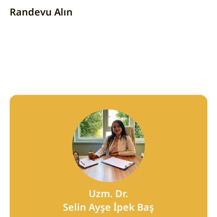
Randevu Alın
Uzm. Dr.
Selin Ayşe İpek Baş