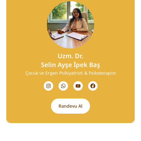
Uzm. Dr.
Selin Ayşe İpek Baş
Çocuk ve Ergen Psikiyatristi & Psikoterapist
Randevu Al