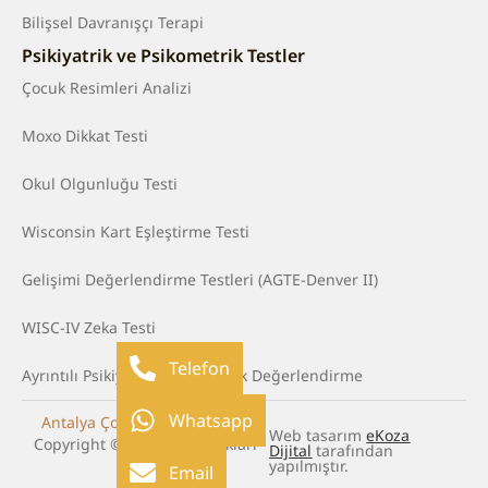
Bilişsel Davranışçı Terapi
Psikiyatrik ve Psikometrik Testler
Çocuk Resimleri Analizi
Moxo Dikkat Testi
Okul Olgunluğu Testi
Wisconsin Kart Eşleştirme Testi
Gelişimi Değerlendirme Testleri (AGTE-Denver II)
WISC-IV Zeka Testi
Telefon
Ayrıntılı Psikiyatrik ve Psikolojik Değerlendirme
Whatsapp
Antalya Çocuk Psikoterapisti
.
Web tasarım
eKoza
Copyright © 2025. Tüm hakları
Dijital
tarafından
saklıdır.
yapılmıştır.
Email