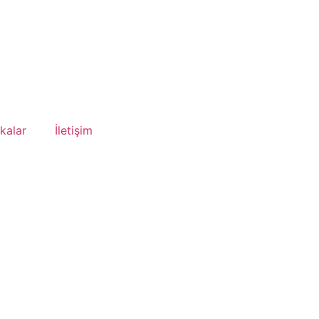
ikalar
İletişim
Randevu Alın