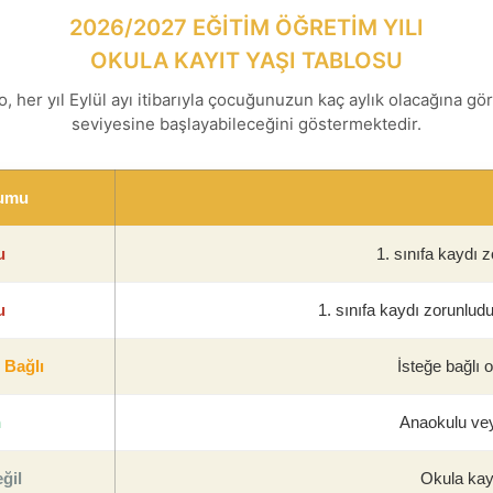
2026/2027 EĞİTİM ÖĞRETİM YILI
OKULA KAYIT YAŞI TABLOSU
o, her yıl Eylül ayı itibarıyla çocuğunuzun kaç aylık olacağına gö
seviyesine başlayabileceğini göstermektedir.
rumu
u
1. sınıfa kaydı 
u
1. sınıfa kaydı zorunludu
e Bağlı
İsteğe bağlı ol
n
Anaokulu vey
ğil
Okula kay