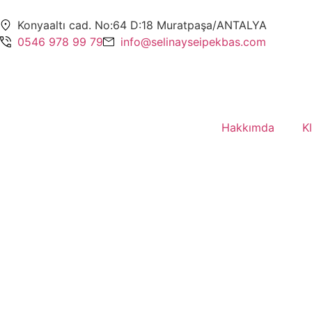
Konyaaltı cad. No:64 D:18 Muratpaşa/ANTALYA
0546 978 99 79
info@selinayseipekbas.com
Hakkımda
K