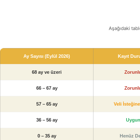
Aşağıdaki tabl
Ay Sayısı (Eylül 2026)
Kayıt Du
68 ay ve üzeri
Zorunl
66 – 67 ay
Zorunl
57 – 65 ay
Veli İsteğin
36 – 56 ay
Uygu
0 – 35 ay
Henüz De