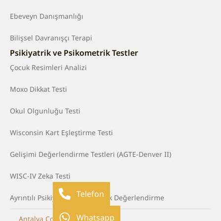
Ebeveyn Danışmanlığı
Bilişsel Davranışçı Terapi
Psikiyatrik ve Psikometrik Testler
Çocuk Resimleri Analizi
Moxo Dikkat Testi
Okul Olgunluğu Testi
Wisconsin Kart Eşleştirme Testi
Gelişimi Değerlendirme Testleri (AGTE-Denver II)
WISC-IV Zeka Testi
Telefon
Ayrıntılı Psikiyatrik ve Psikolojik Değerlendirme
Whatsapp
Antalya Çocuk Psikoterapisti
.