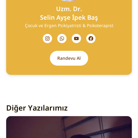
Uzm. Dr.
Selin Ayşe İpek Baş
Çocuk ve Ergen Psikiyatristi & Psikoterapist
Randevu Al
Diğer Yazılarımız