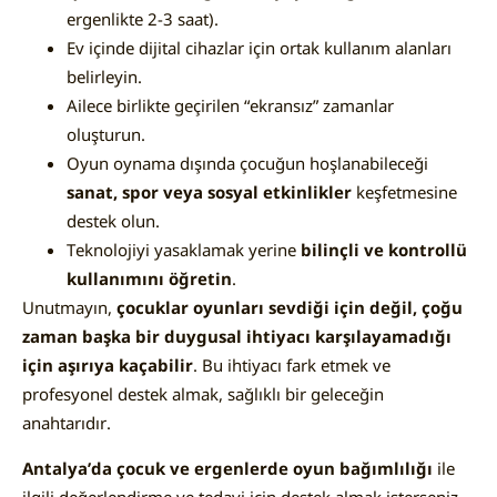
ergenlikte 2-3 saat).
Ev içinde dijital cihazlar için ortak kullanım alanları
belirleyin.
Ailece birlikte geçirilen “ekransız” zamanlar
oluşturun.
Oyun oynama dışında çocuğun hoşlanabileceği
sanat, spor veya sosyal etkinlikler
keşfetmesine
destek olun.
Teknolojiyi yasaklamak yerine
bilinçli ve kontrollü
kullanımını öğretin
.
Unutmayın,
çocuklar oyunları sevdiği için değil, çoğu
zaman başka bir duygusal ihtiyacı karşılayamadığı
için aşırıya kaçabilir
. Bu ihtiyacı fark etmek ve
profesyonel destek almak, sağlıklı bir geleceğin
anahtarıdır.
Antalya’da çocuk ve ergenlerde oyun bağımlılığı
ile
ilgili değerlendirme ve tedavi için destek almak isterseniz,