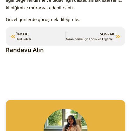
kliniğimize müracaat edebilirsiniz.
Güzel günlerde görüşmek dileğimle…
ÖNCEKI
SONRAKI
Okul Fobisi
Akran Zorbalığı: Çocuk ve Ergenlerde Belirtiler, Nedenler ve Profesyonel Destek (2025)
Randevu Alın