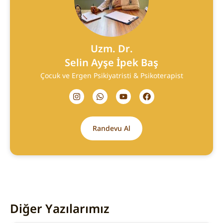
Uzm. Dr.
Selin Ayşe İpek Baş
Çocuk ve Ergen Psikiyatristi & Psikoterapist
Randevu Al
Diğer Yazılarımız